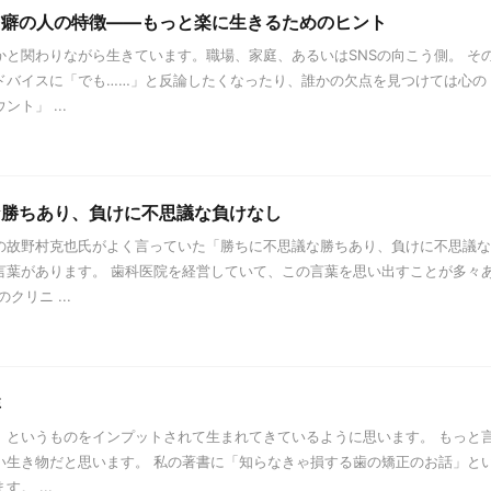
口癖の人の特徴——もっと楽に生きるためのヒント
かと関わりながら生きています。職場、家庭、あるいはSNSの向こう側。 そ
ドバイスに「でも……」と反論したくなったり、誰かの欠点を見つけては心の
ト」 ...
な勝ちあり、負けに不思議な負けなし
の故野村克也氏がよく言っていた「勝ちに不思議な勝ちあり、負けに不思議な
言葉があります。 歯科医院を経営していて、この言葉を思い出すことが多々
クリニ ...
非
」というものをインプットされて生まれてきているように思います。 もっと
い生き物だと思います。 私の著書に「知らなきゃ損する歯の矯正のお話」と
。 ...