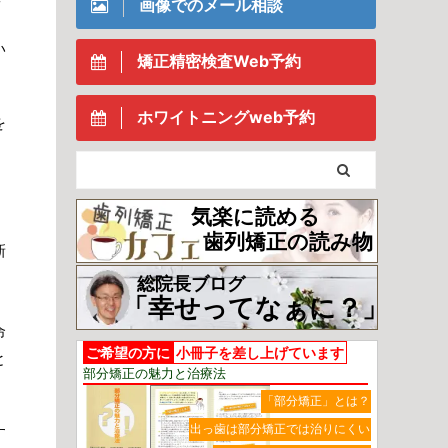
画像でのメール相談
い
矯正精密検査Web予約
ホワイトニングweb予約
を
気楽に読める
歯列矯正の読み物
新
総院長ブログ
「幸せってなぁに？」
命
ご希望の方に
小冊子を差し上げています
と
部分矯正の魅力と治療法
「部分矯正」とは？
出っ歯は部分矯正では治りにくい
す