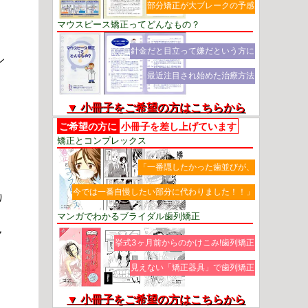
部分矯正が大ブレークの予感
」
マウスピース矯正ってどんなもの？
針金だと目立って嫌だという方に
ル
最近注目され始めた治療方法
▼ 小冊子をご希望の方はこちらから
ご希望の方に
小冊子を差し上げています
矯正とコンプレックス
「一番隠したかった歯並びが、
今では一番自慢したい部分に代わりました！！」
り
マンガでわかるブライダル歯列矯正
７
挙式3ヶ月前からのかけこみ!歯列矯正
見えない「矯正器具」で歯列矯正
▼ 小冊子をご希望の方はこちらから