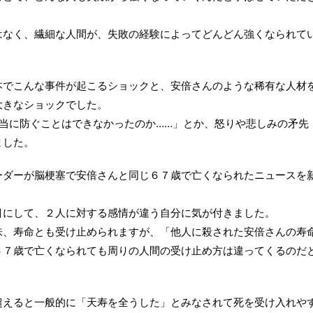
はなく、繊細な人間が、失敗の経験によってどんどん強くなられて
本でこんな事件が起こるショックと、安倍さんのような稀有な人材
大きなショックでした。
当に防ぐことはできなかったのか……」とか、怒りや悲しみの矛先
ました。
ーダーが脳梗塞で安倍さんと同じ６７歳で亡くなられたニュースを
目にして、２人に対する感情が違う自分に気が付きました。
味、寿命とも受け止められますが、「他人に殺された安倍さんの寿
６７歳で亡くなられても周りの人間の受け止め方は違ってくるのだ
超えると一般的に「天寿を全うした」とみなされて死を受け入れや