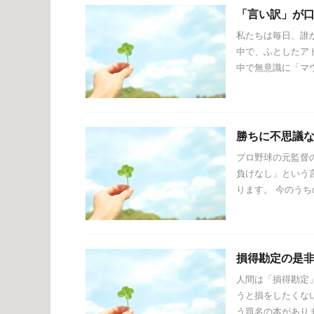
「言い訳」が
私たちは毎日、誰
中で、ふとしたア
中で無意識に「マウン
勝ちに不思議
プロ野球の元監督
負けなし」という
ります。 今のうちの
損得勘定の是
人間は「損得勘定
うと損をしたくな
う題名の本があります