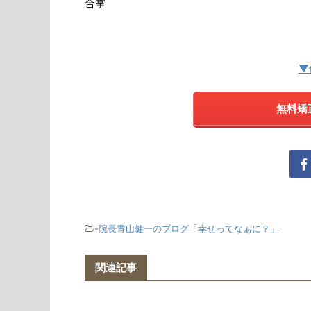
合掌
▼
無料矯
-
院長青山健一のブログ「幸せってなぁに？」
関連記事