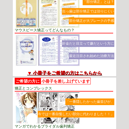
「部分矯正」とは？
出っ歯は部分矯正では治りにくい
部分矯正が大ブレークの予感
マウスピース矯正ってどんなもの？
針金だと目立って嫌だという方に
最近注目され始めた治療方法
▼ 小冊子をご希望の方はこちらから
ご希望の方に
小冊子を差し上げています
矯正とコンプレックス
「一番隠したかった歯並びが、
今では一番自慢したい部分に代わりました！！」
マンガでわかるブライダル歯列矯正